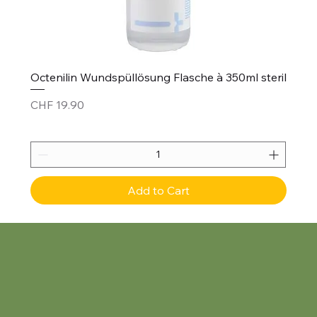
Octenilin Wundspüllösung Flasche à 350ml steril
Price
CHF 19.90
Add to Cart