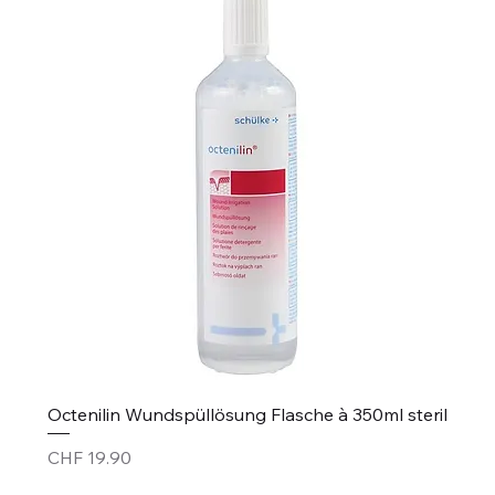
Octenilin Wundspüllösung Flasche à 350ml steril
Price
CHF 19.90