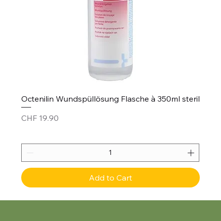
Octenilin Wundspüllösung Flasche à 350ml steril
Price
CHF 19.90
Add to Cart