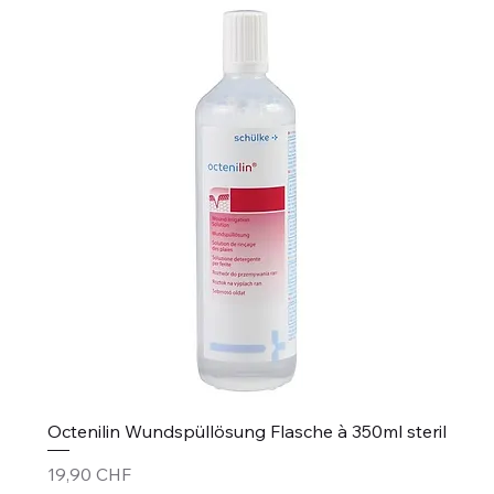
Octenilin Wundspüllösung Flasche à 350ml steril
Prix
19,90 CHF