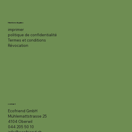
Mentions légales
imprimer
politique de confidentialité
Termes et conditions
Révocation
contact
Ecofriend GmbH
Mühlemattstrasse 25
4104 Oberwil
044 205 50 10
info@ecofriend.ch