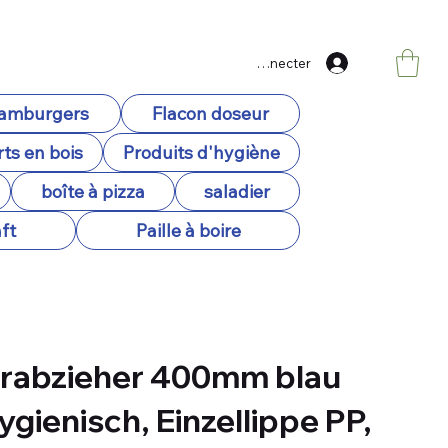
Se connecter
hamburgers
Flacon doseur
ts en bois
Produits d'hygiène
boîte à pizza
saladier
ft
Paille à boire
rabzieher 400mm blau
ygienisch, Einzellippe PP,