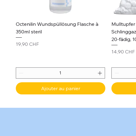
Aperçu rapide
Octenilin Wundspüllösung Flasche à
Mulltupfer 
350ml steril
Schlinggaz
20-fädig, 1
Prix
19,90 CHF
Prix
14,90 CHF
Ajouter au panier