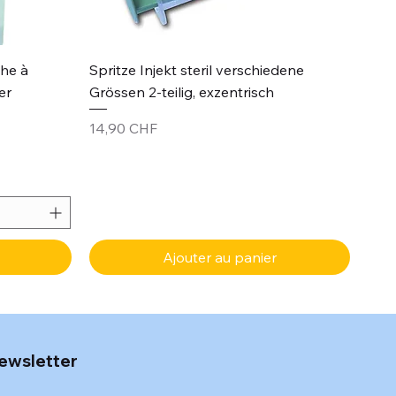
Aperçu rapide
che à
Spritze Injekt steril verschiedene
er
Grössen 2-teilig, exzentrisch
Prix
14,90 CHF
Ajouter au panier
ewsletter