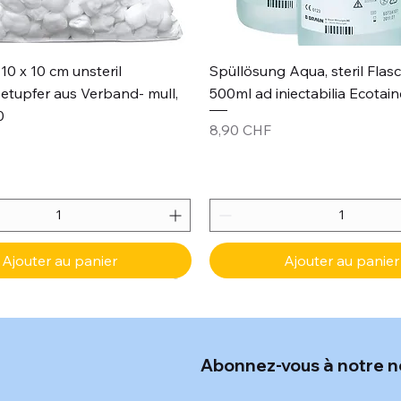
Aperçu rapide
Aperçu rapide
10 x 10 cm unsteril
Spüllösung Aqua, steril Flas
etupfer aus Verband- mull,
500ml ad iniectabilia Ecotain
0
Prix
8,90 CHF
Ajouter au panier
Ajouter au panier
Abonnez-vous à notre n