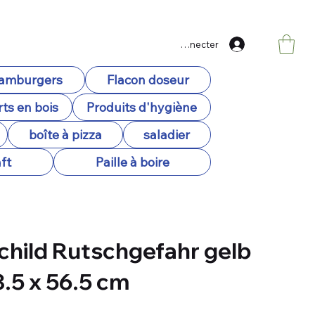
Se connecter
hamburgers
Flacon doseur
ts en bois
Produits d'hygiène
boîte à pizza
saladier
ft
Paille à boire
hild Rutschgefahr gelb
3.5 x 56.5 cm