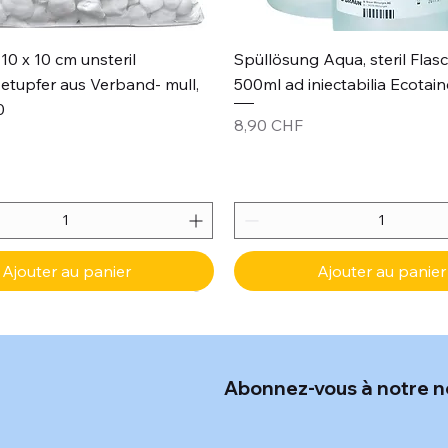
Aperçu rapide
Aperçu rapide
10 x 10 cm unsteril
Spüllösung Aqua, steril Flas
etupfer aus Verband- mull,
500ml ad iniectabilia Ecotain
0
Prix
8,90 CHF
Ajouter au panier
Ajouter au panier
Abonnez-vous à notre n