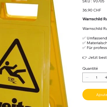
SKU :
V0705
V0705
Prix
36,90 CHF
Warnschild Ru
Warnschild Ru
✅ Umfassend
✅ Materialsc
✅ Für profes
👉 Jetzt beste
Quantité
Ajoute