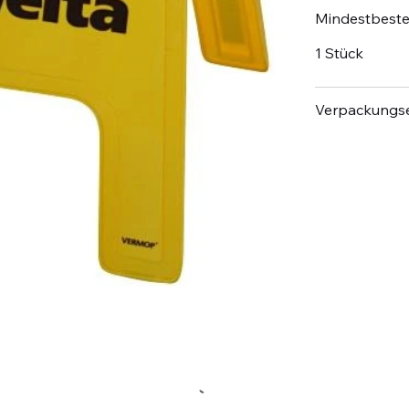
Mindestbest
1 Stück
Verpackungse