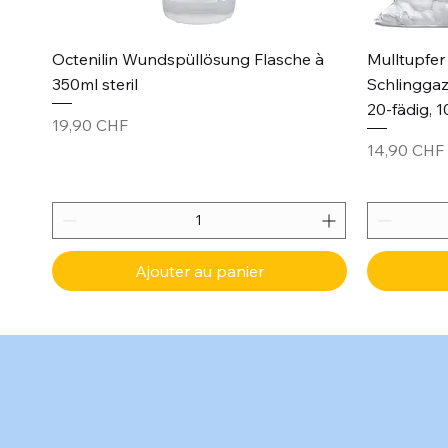
Aperçu rapide
Octenilin Wundspüllösung Flasche à
Mulltupfer 
350ml steril
Schlinggaz
20-fädig, 1
Prix
19,90 CHF
Prix
14,90 CHF
Ajouter au panier