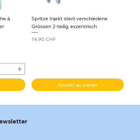
Aperçu rapide
che à
Spritze Injekt steril verschiedene
er
Grössen 2-teilig, exzentrisch
Prix
14,90 CHF
Ajouter au panier
ewsletter