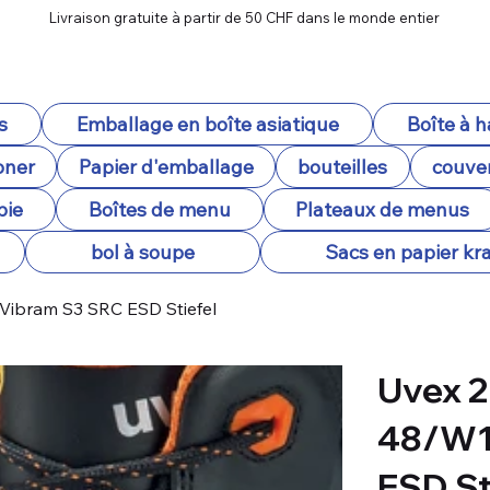
Livraison gratuite à partir de 50 CHF dans le monde entier
s
Emballage en boîte asiatique
Boîte à 
oner
Papier d'emballage
bouteilles
couver
pie
Boîtes de menu
Plateaux de menus
bol à soupe
Sacs en papier kra
r/Vibram S3 SRC ESD Stiefel
Uvex 2 
48/W1
ESD St