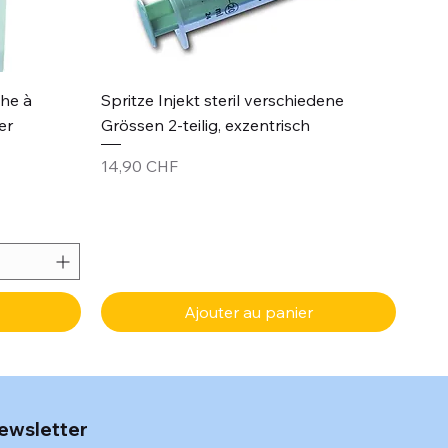
Aperçu rapide
che à
Spritze Injekt steril verschiedene
er
Grössen 2-teilig, exzentrisch
Prix
14,90 CHF
Ajouter au panier
ewsletter