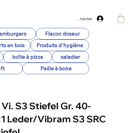
Se connecter
hamburgers
Flacon doseur
ts en bois
Produits d'hygiène
boîte à pizza
saladier
ft
Paille à boire
Vi. S3 Stiefel Gr. 40-
1 Leder/Vibram S3 SRC
iefel