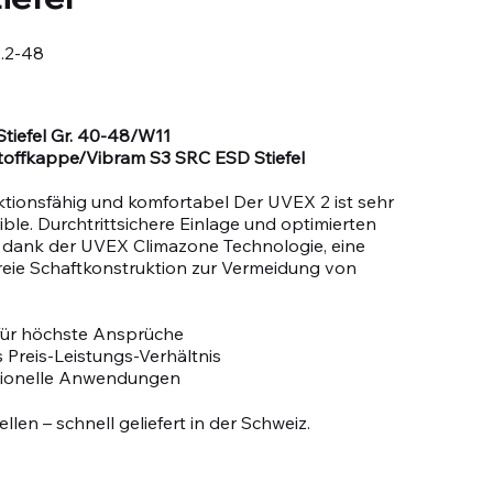
.2-48
 Stiefel Gr. 40-48/W11
toffkappe/Vibram S3 SRC ESD Stiefel
nktionsfähig und komfortabel Der UVEX 2 ist sehr
xible. Durchtrittsichere Einlage und optimierten
 dank der UVEX Climazone Technologie, eine
eie Schaftkonstruktion zur Vermeidung von
 für höchste Ansprüche
 Preis-Leistungs-Verhältnis
sionelle Anwendungen
llen – schnell geliefert in der Schweiz.