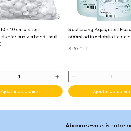
Aperçu rapide
Aperçu rapide
10 x 10 cm unsteril
Spüllösung Aqua, steril Flas
etupfer aus Verband- mull,
500ml ad iniectabilia Ecotain
0
Prix
8,90 CHF
Ajouter au panier
Ajouter au panier
Abonnez-vous à notre n