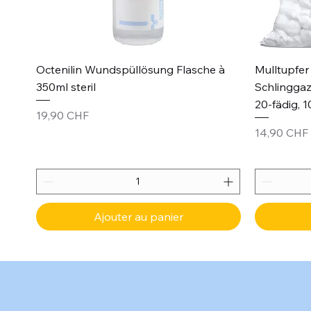
Aperçu rapide
Octenilin Wundspüllösung Flasche à
Mulltupfer 
350ml steril
Schlinggaz
20-fädig, 1
Prix
19,90 CHF
Prix
14,90 CHF
Ajouter au panier