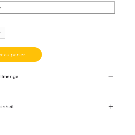
r au panier
ellmenge
inheit