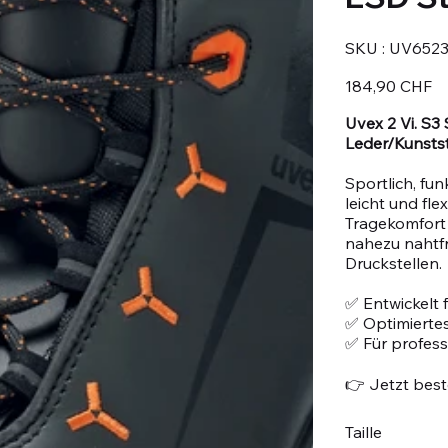
SKU
SKU :
UV6523
UV6523.2-
48
Prix
184,90 CHF
Uvex 2 Vi. S3
Leder/Kunsts
Sportlich, fu
leicht und fle
Tragekomfort
nahezu nahtfr
Druckstellen.
✅ Entwickelt
✅ Optimiertes
✅ Für profes
👉 Jetzt beste
Taille