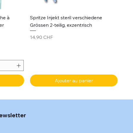
Aperçu rapide
che à
Spritze Injekt steril verschiedene
er
Grössen 2-teilig, exzentrisch
Prix
14,90 CHF
Ajouter au panier
ewsletter