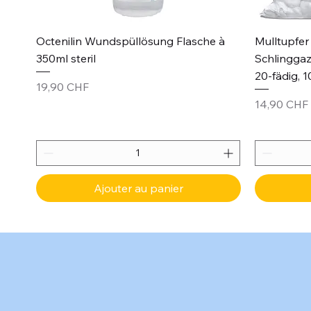
Aperçu rapide
Octenilin Wundspüllösung Flasche à
Mulltupfer 
350ml steril
Schlinggaz
20-fädig, 1
Prix
19,90 CHF
Prix
14,90 CHF
Ajouter au panier