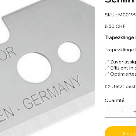
SKU
SKU :
M0019
M00199
Prix
8,50 CHF
Trapezklinge N
Trapezklinge
✅ Zuverlässig
✅ Effizient i
✅ Optimiertes
👉 Jetzt beste
Quantité
Ajoute