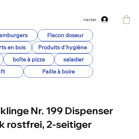
Se connecter
hamburgers
Flacon doseur
ts en bois
Produits d'hygiène
boîte à pizza
saladier
ft
Paille à boire
klinge Nr. 199 Dispenser
k rostfrei, 2-seitiger