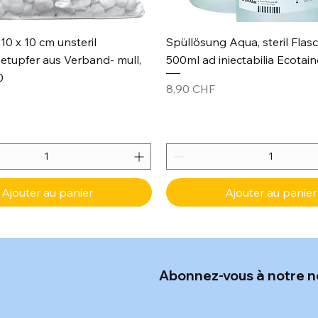
Aperçu rapide
Aperçu rapide
10 x 10 cm unsteril
Spüllösung Aqua, steril Flas
etupfer aus Verband- mull,
500ml ad iniectabilia Ecotain
0
Prix
8,90 CHF
Ajouter au panier
Ajouter au panier
Abonnez-vous à notre n