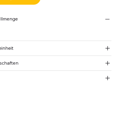
ellmenge
inheit
schaften