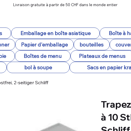
Livraison gratuite à partir de 50 CHF dans le monde entier
s
Emballage en boîte asiatique
Boîte à 
oner
Papier d'emballage
bouteilles
couver
pie
Boîtes de menu
Plateaux de menus
bol à soupe
Sacs en papier kra
frei, 2-seitiger Schliff
Trapez
à 10 St
Schliff