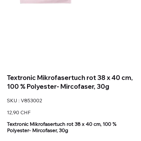
Textronic Mikrofasertuch rot 38 x 40 cm,
100 % Polyester- Mircofaser, 30g
SKU
SKU :
V853002
V853002
Prix
12,90 CHF
Textronic Mikrofasertuch rot 38 x 40 cm, 100 %
Polyester- Mircofaser, 30g