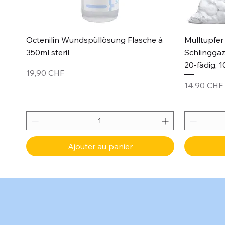
Aperçu rapide
Octenilin Wundspüllösung Flasche à
Mulltupfer 
350ml steril
Schlinggaz
20-fädig, 1
Prix
19,90 CHF
Prix
14,90 CHF
Ajouter au panier