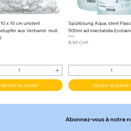
Aperçu rapide
Aperçu rapide
10 x 10 cm unsteril
Spüllösung Aqua, steril Flas
etupfer aus Verband- mull,
500ml ad iniectabilia Ecotain
0
Prix
8,90 CHF
Ajouter au panier
Ajouter au panier
Abonnez-vous à notre n