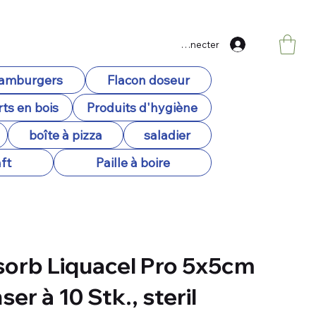
Se connecter
hamburgers
Flacon doseur
ts en bois
Produits d'hygiène
boîte à pizza
saladier
ft
Paille à boire
orb Liquacel Pro 5x5cm
er à 10 Stk., steril