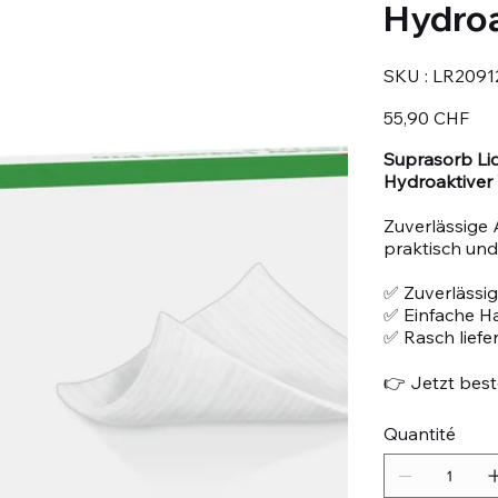
Hydro
SKU
SKU :
LR2091
LR209128
Prix
55,90 CHF
Suprasorb Liq
Hydroaktive
Zuverlässige 
praktisch und 
✅ Zuverlässig
✅ Einfache 
✅ Rasch liefe
👉 Jetzt beste
Quantité