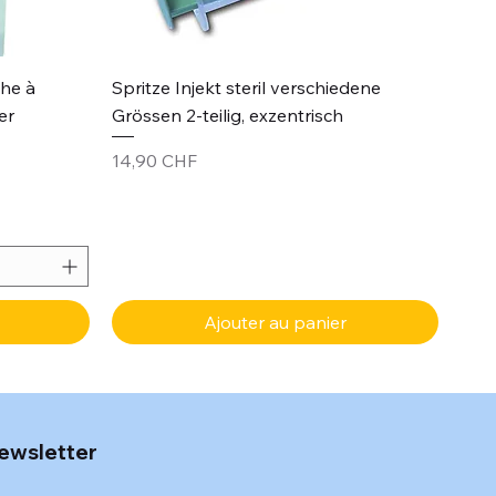
Aperçu rapide
che à
Spritze Injekt steril verschiedene
er
Grössen 2-teilig, exzentrisch
Prix
14,90 CHF
Ajouter au panier
ewsletter