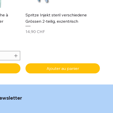
Aperçu rapide
che à
Spritze Injekt steril verschiedene
er
Grössen 2-teilig, exzentrisch
Prix
14,90 CHF
Ajouter au panier
ewsletter