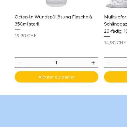
Aperçu rapide
Octenilin Wundspüllösung Flasche à
Mulltupfer 
350ml steril
Schlinggaz
20-fädig, 1
Prix
19,90 CHF
Prix
14,90 CHF
Ajouter au panier