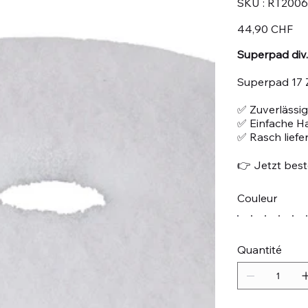
SKU :
RT2006
RT2006
Prix
44,90 CHF
Superpad div
Superpad 17 Z
✅ Zuverlässig
✅ Einfache 
✅ Rasch liefe
👉 Jetzt beste
Couleur
Quantité