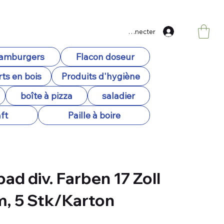
Se connecter
hamburgers
Flacon doseur
ts en bois
Produits d'hygiène
boîte à pizza
saladier
ft
Paille à boire
ad div. Farben 17 Zoll
, 5 Stk/Karton