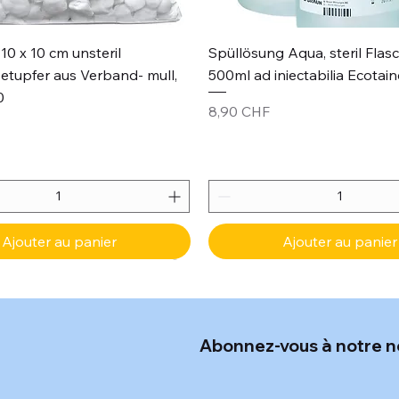
Aperçu rapide
Aperçu rapide
10 x 10 cm unsteril
Spüllösung Aqua, steril Flas
etupfer aus Verband- mull,
500ml ad iniectabilia Ecotain
0
Prix
8,90 CHF
Ajouter au panier
Ajouter au panier
Abonnez-vous à notre n