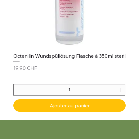
Octenilin Wundspüllösung Flasche à 350ml steril
Prix
19,90 CHF
Ajouter au panier