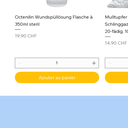
Aperçu rapide
Octenilin Wundspüllösung Flasche à
Mulltupfer 
350ml steril
Schlinggaz
20-fädig, 1
Prix
19,90 CHF
Prix
14,90 CHF
Ajouter au panier