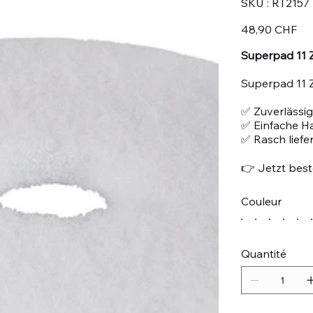
SKU :
RT2157
RT2157
Prix
48,90 CHF
Superpad 11 Z
Superpad 11 Z
✅ Zuverlässig
✅ Einfache 
✅ Rasch liefe
👉 Jetzt beste
Couleur
Quantité