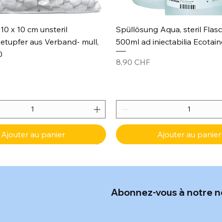
Aperçu rapide
Aperçu rapide
10 x 10 cm unsteril
Spüllösung Aqua, steril Flas
etupfer aus Verband- mull,
500ml ad iniectabilia Ecotain
0
Prix
8,90 CHF
Ajouter au panier
Ajouter au panier
Abonnez-vous à notre n