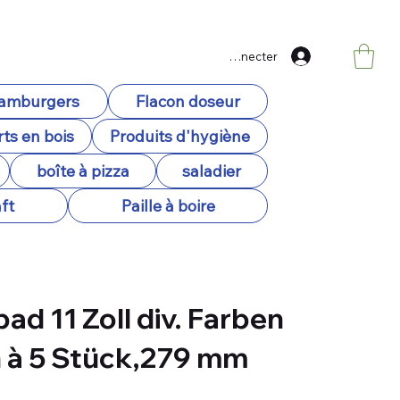
Se connecter
hamburgers
Flacon doseur
ts en bois
Produits d'hygiène
boîte à pizza
saladier
ft
Paille à boire
ad 11 Zoll div. Farben
 à 5 Stück,279 mm