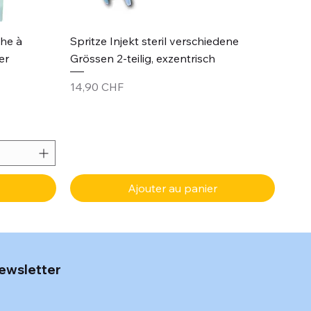
Aperçu rapide
che à
Spritze Injekt steril verschiedene
er
Grössen 2-teilig, exzentrisch
Prix
14,90 CHF
Ajouter au panier
ewsletter