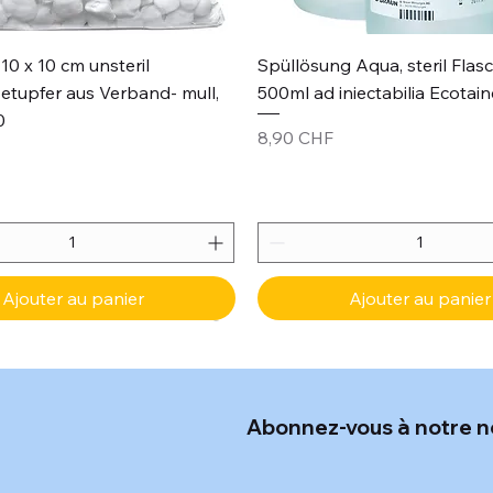
Aperçu rapide
Aperçu rapide
10 x 10 cm unsteril
Spüllösung Aqua, steril Flas
etupfer aus Verband- mull,
500ml ad iniectabilia Ecotain
0
Prix
8,90 CHF
Ajouter au panier
Ajouter au panier
Abonnez-vous à notre n