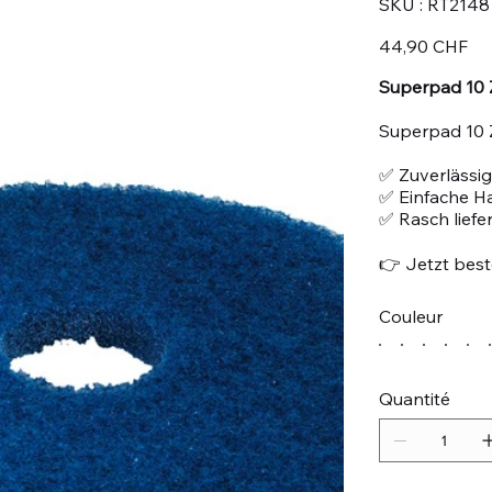
SKU :
RT2148
RT2148
Prix
44,90 CHF
Superpad 10 Z
Superpad 10 
✅ Zuverlässig
✅ Einfache 
✅ Rasch liefe
👉 Jetzt beste
Couleur
Quantité