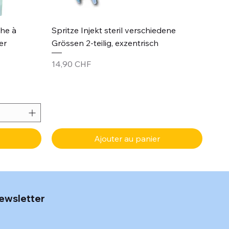
Aperçu rapide
che à
Spritze Injekt steril verschiedene
er
Grössen 2-teilig, exzentrisch
Prix
14,90 CHF
Ajouter au panier
ewsletter