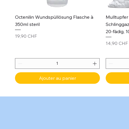
Aperçu rapide
Octenilin Wundspüllösung Flasche à
Mulltupfer 
350ml steril
Schlinggaz
20-fädig, 1
Prix
19,90 CHF
Prix
14,90 CHF
Ajouter au panier