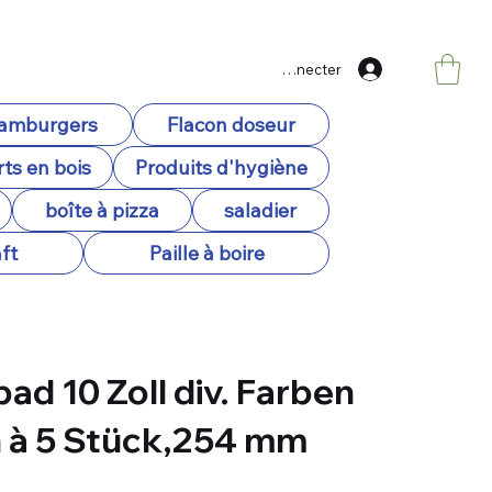
Se connecter
hamburgers
Flacon doseur
ts en bois
Produits d'hygiène
boîte à pizza
saladier
ft
Paille à boire
ad 10 Zoll div. Farben
 à 5 Stück,254 mm