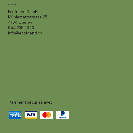
contact
Ecofriend GmbH
Mühlemattstrasse 25
4104 Oberwil
044 205 50 10
info@ecofriend.ch
Paiement sécurisé avec