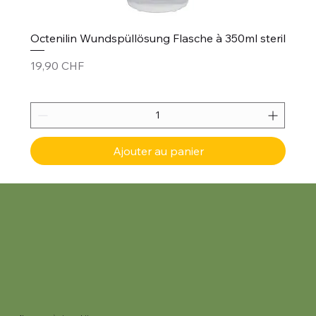
Octenilin Wundspüllösung Flasche à 350ml steril
Prix
19,90 CHF
Ajouter au panier