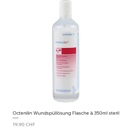
Octenilin Wundspüllösung Flasche à 350ml steril
Prix
19,90 CHF