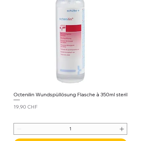
Octenilin Wundspüllösung Flasche à 350ml steril
Prix
19,90 CHF