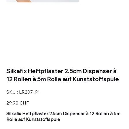
Silkafix Heftpflaster 2.5cm Dispenser à
12 Rollen à 5m Rolle auf Kunststoffspule
SKU
SKU :
LR207191
LR207191
Prix
29,90 CHF
Silkafix Heftpflaster 2.5cm Dispenser à 12 Rollen à 5m
Rolle auf Kunststoffspule