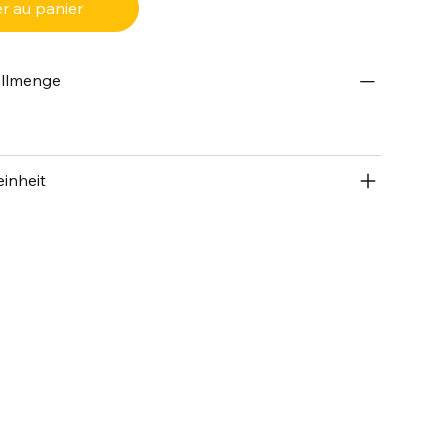
r au panier
ellmenge
inheit