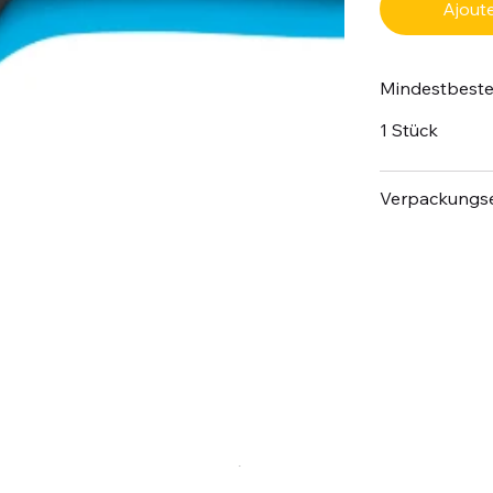
Ajoute
Mindestbest
1 Stück
Verpackungse