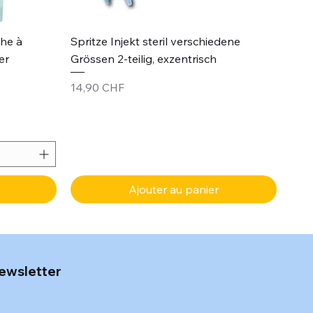
Aperçu rapide
che à
Spritze Injekt steril verschiedene
er
Grössen 2-teilig, exzentrisch
Prix
14,90 CHF
Ajouter au panier
ewsletter