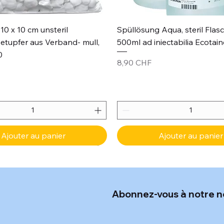
Aperçu rapide
Aperçu rapide
10 x 10 cm unsteril
Spüllösung Aqua, steril Flas
etupfer aus Verband- mull,
500ml ad iniectabilia Ecotain
0
Prix
8,90 CHF
Ajouter au panier
Ajouter au panier
Abonnez-vous à notre n