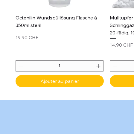
Aperçu rapide
Octenilin Wundspüllösung Flasche à
Mulltupfer 
350ml steril
Schlinggaz
20-fädig, 1
Prix
19,90 CHF
Prix
14,90 CHF
Ajouter au panier