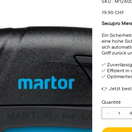
SKU :
M1240
M124001
Prix
19,90 CHF
Secupro Merak
Ein Sicherhei
eine hohe Sic
sich automati
Griff zurück 
✅ Zuverlässig
✅ Effizient i
✅ Optimiertes
👉 Jetzt beste
Quantité