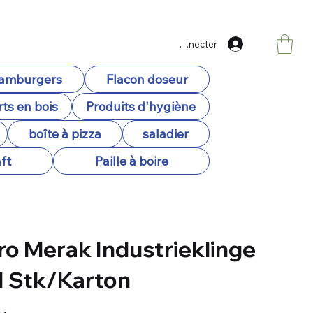
Se connecter
hamburgers
Flacon doseur
ts en bois
Produits d'hygiène
boîte à pizza
saladier
ft
Paille à boire
o Merak Industrieklinge
 1 Stk/Karton