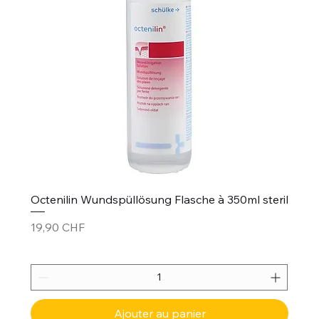
Octenilin Wundspüllösung Flasche à 350ml steril
Prix
19,90 CHF
Ajouter au panier