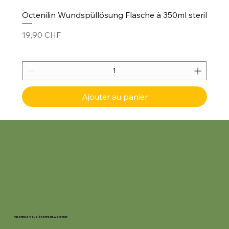
Octenilin Wundspüllösung Flasche à 350ml steril
Prix
19,90 CHF
Ajouter au panier
Abonnez-vous à notre newsletter