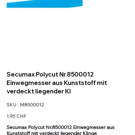
Secumax Polycut Nr.8500012
Einwegmesser aus Kunststoff mit
verdeckt liegender Kl
SKU
SKU :
M8500012
M8500012
Prix
1,95 CHF
Secumax Polycut Nr.8500012 Einwegmesser aus
Kunststoff mit verdeckt liegender Klinge