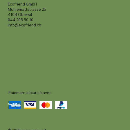
Ecofriend GmbH
Mühlemattstrasse 25
4104 Oberwil
044 205 50 10
info@ecofriend.ch
Paiement sécurisé avec