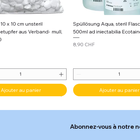
Aperçu rapide
Aperçu rapide
10 x 10 cm unsteril
Spüllösung Aqua, steril Flas
etupfer aus Verband- mull,
500ml ad iniectabilia Ecotain
0
Prix
8,90 CHF
Ajouter au panier
Ajouter au panier
Abonnez-vous à notre n