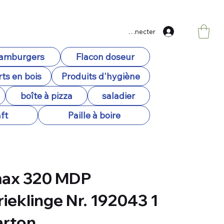
Se connecter
hamburgers
Flacon doseur
ts en bois
Produits d'hygiène
boîte à pizza
saladier
ft
Paille à boire
ax 320 MDP
rieklinge Nr. 192043 1
arton