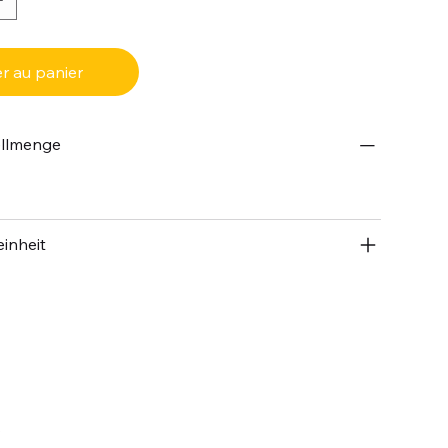
r au panier
ellmenge
inheit
.