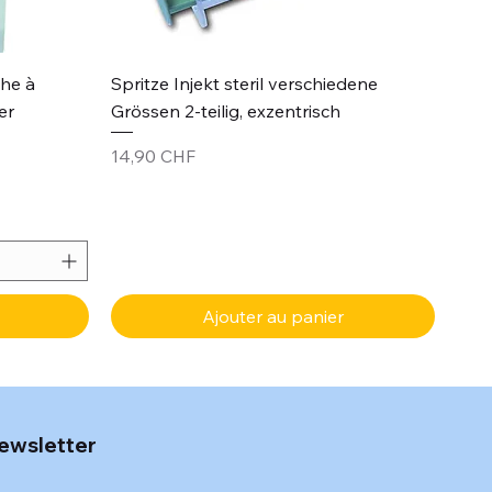
Aperçu rapide
che à
Spritze Injekt steril verschiedene
er
Grössen 2-teilig, exzentrisch
Prix
14,90 CHF
Ajouter au panier
ewsletter