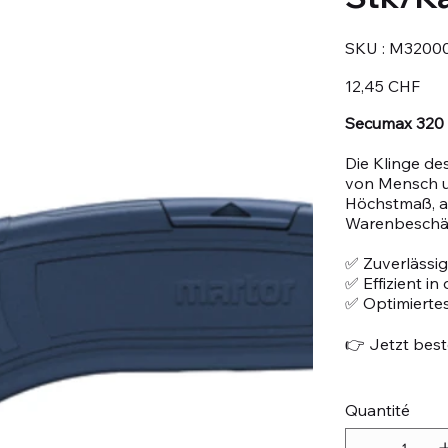
SKU
SKU :
M32000
M32000771.
Prix
12,45 CHF
Secumax 320 
Die Klinge de
von Mensch u
Höchstmaß, an
Warenbeschä
✅ Zuverlässig
✅ Effizient i
✅ Optimiertes
👉 Jetzt beste
Quantité