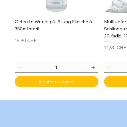
Aperçu rapide
Octenilin Wundspüllösung Flasche à
Mulltupfer 
350ml steril
Schlinggaz
20-fädig, 1
Prix
19,90 CHF
Prix
14,90 CHF
Ajouter au panier