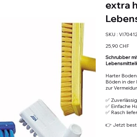
extra 
Leben
SKU
SKU :
VI7041
VI70412
Prix
25,90 CHF
Schrubber mit
Lebensmittel
Harter Boden
Böden in der 
zur Vermeidu
✅ Zuverlässig
✅ Einfache 
✅ Rasch liefe
👉 Jetzt beste