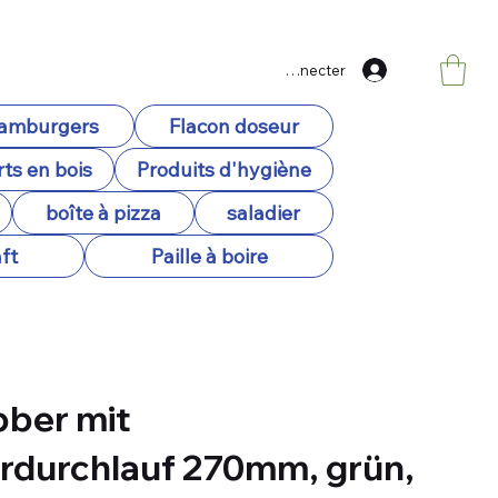
Se connecter
hamburgers
Flacon doseur
ts en bois
Produits d'hygiène
boîte à pizza
saladier
ft
Paille à boire
ber mit
durchlauf 270mm, grün,