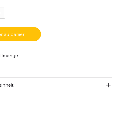
r au panier
ellmenge
inheit