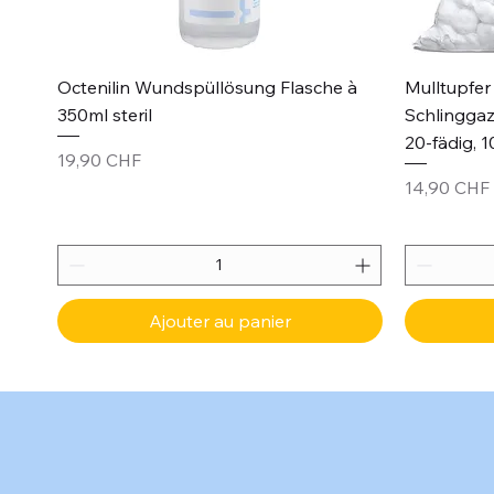
Aperçu rapide
Octenilin Wundspüllösung Flasche à
Mulltupfer 
350ml steril
Schlinggaz
20-fädig, 1
Prix
19,90 CHF
Prix
14,90 CHF
Ajouter au panier