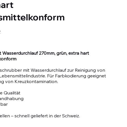
hart
smittelkonform
2
 Wasserdurchlauf 270mm, grün, extra hart
konform
schrubber mit Wasserdurchlauf zur Reinigung von
Lebensmittelindustrie. Für Farbkodierung geeignet
ng von Kreuzkontamination.
e Qualität
Handhabung
rbar
llen – schnell geliefert in der Schweiz.