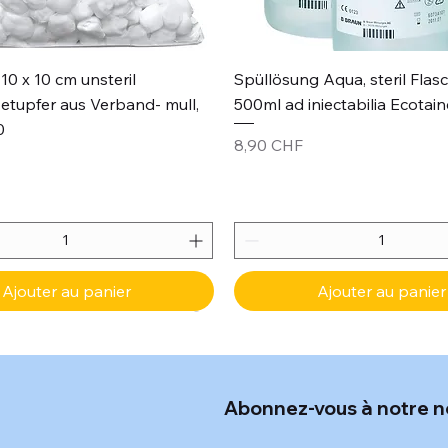
Aperçu rapide
Aperçu rapide
10 x 10 cm unsteril
Spüllösung Aqua, steril Flas
etupfer aus Verband- mull,
500ml ad iniectabilia Ecotain
0
Prix
8,90 CHF
Ajouter au panier
Ajouter au panier
Abonnez-vous à notre n