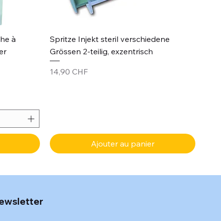
Aperçu rapide
che à
Spritze Injekt steril verschiedene
er
Grössen 2-teilig, exzentrisch
Prix
14,90 CHF
Ajouter au panier
ewsletter