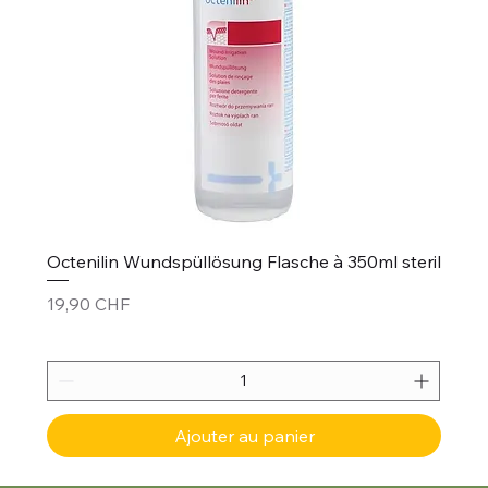
Octenilin Wundspüllösung Flasche à 350ml steril
Prix
19,90 CHF
Ajouter au panier