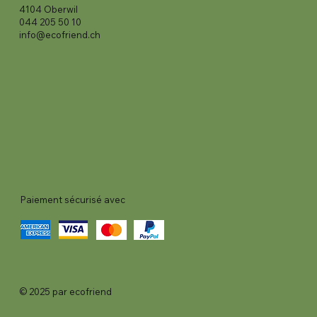
4104 Oberwil
044 205 50 10
info@ecofriend.ch
Paiement sécurisé avec
© 2025 par ecofriend