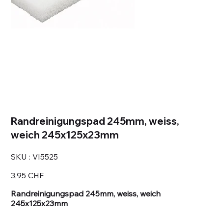
Randreinigungspad 245mm, weiss,
weich 245x125x23mm
SKU
SKU :
VI5525
VI5525
Prix
3,95 CHF
Randreinigungspad 245mm, weiss, weich
245x125x23mm