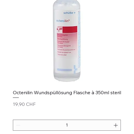
Octenilin Wundspüllösung Flasche à 350ml steril
Prix
19,90 CHF