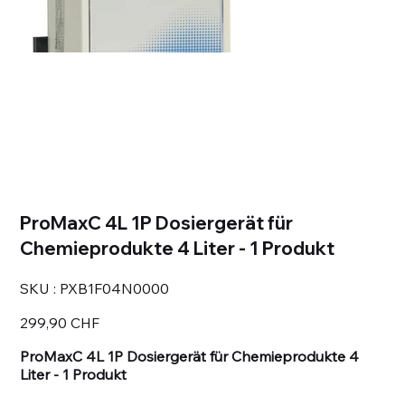
ProMaxC 4L 1P Dosiergerät für
Chemieprodukte 4 Liter - 1 Produkt
SKU
SKU :
PXB1F04N0000
PXB1F04N0000
Prix
299,90 CHF
ProMaxC 4L 1P Dosiergerät für Chemieprodukte 4
Liter - 1 Produkt