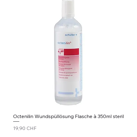
Octenilin Wundspüllösung Flasche à 350ml steril
Prix
19,90 CHF