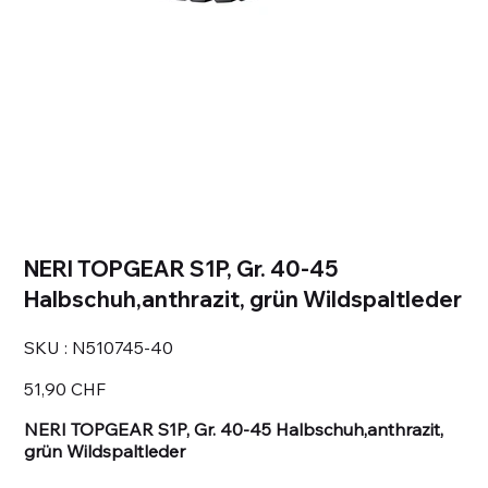
NERI TOPGEAR S1P, Gr. 40-45
Halbschuh,anthrazit, grün Wildspaltleder
SKU
SKU :
N510745-40
N510745-
40
Prix
51,90 CHF
NERI TOPGEAR S1P, Gr. 40-45 Halbschuh,anthrazit,
grün Wildspaltleder