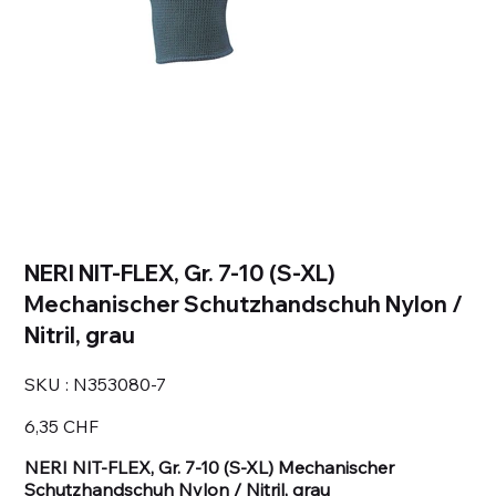
NERI NIT-FLEX, Gr. 7-10 (S-XL)
Mechanischer Schutzhandschuh Nylon /
Nitril, grau
SKU
SKU :
N353080-7
N353080-
7
Prix
6,35 CHF
NERI NIT-FLEX, Gr. 7-10 (S-XL) Mechanischer
Schutzhandschuh Nylon / Nitril, grau