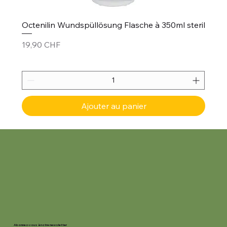
Octenilin Wundspüllösung Flasche à 350ml steril
Prix
19,90 CHF
Ajouter au panier
Abonnez-vous à notre newsletter