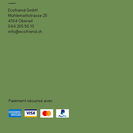
contact
Ecofriend GmbH
Mühlemattstrasse 25
4104 Oberwil
044 205 50 10
info@ecofriend.ch
Paiement sécurisé avec