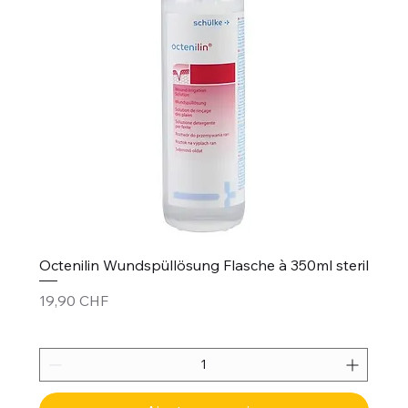
Octenilin Wundspüllösung Flasche à 350ml steril
Prix
19,90 CHF