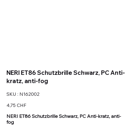
NERI ET86 Schutzbrille Schwarz, PC Anti-
kratz, anti-fog
SKU
SKU :
N162002
N162002
Prix
4,75 CHF
NERI ET86 Schutzbrille Schwarz, PC Anti-kratz, anti-
fog