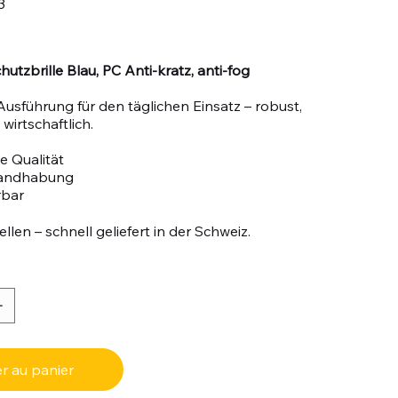
3
utzbrille Blau, PC Anti-kratz, anti-fog
Ausführung für den täglichen Einsatz – robust,
wirtschaftlich.
e Qualität
Handhabung
rbar
llen – schnell geliefert in der Schweiz.
r au panier