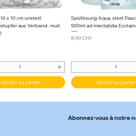
Aperçu rapide
Aperçu rapide
10 x 10 cm unsteril
Spüllösung Aqua, steril Flas
etupfer aus Verband- mull,
500ml ad iniectabilia Ecotain
0
Prix
8,90 CHF
Ajouter au panier
Ajouter au panier
Abonnez-vous à notre n