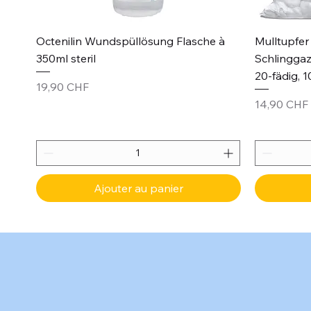
Aperçu rapide
Octenilin Wundspüllösung Flasche à
Mulltupfer 
350ml steril
Schlinggaz
20-fädig, 1
Prix
19,90 CHF
Prix
14,90 CHF
Ajouter au panier