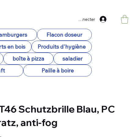
Se connecter
hamburgers
Flacon doseur
ts en bois
Produits d'hygiène
boîte à pizza
saladier
ft
Paille à boire
T46 Schutzbrille Blau, PC
atz, anti-fog