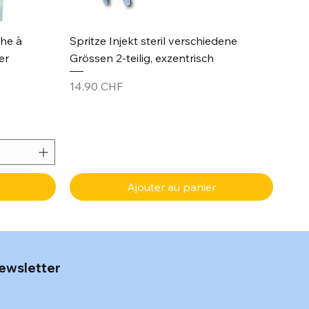
Aperçu rapide
che à
Spritze Injekt steril verschiedene
er
Grössen 2-teilig, exzentrisch
Prix
14,90 CHF
Ajouter au panier
ewsletter