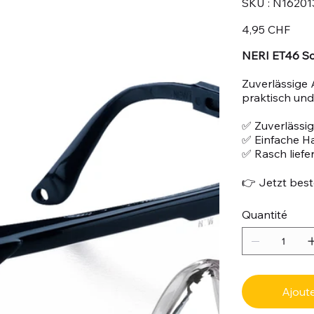
SKU :
N16201
N162013
Prix
4,95 CHF
NERI ET46 Sch
Zuverlässige 
praktisch und 
✅ Zuverlässig
✅ Einfache 
✅ Rasch liefe
👉 Jetzt beste
Quantité
Ajoute