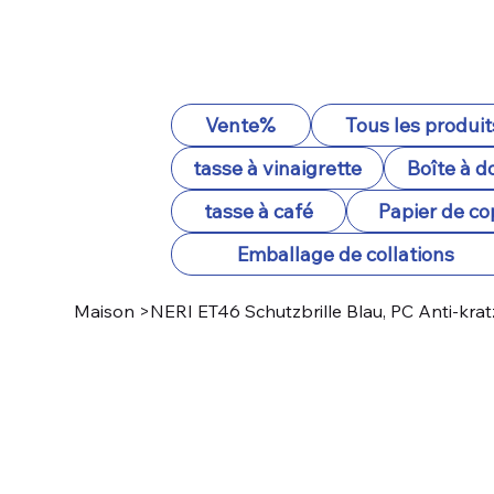
Vente%
Tous les produit
tasse à vinaigrette
Boîte à d
tasse à café
Papier de co
Emballage de collations
Maison
>
NERI ET46 Schutzbrille Blau, PC Anti-kratz