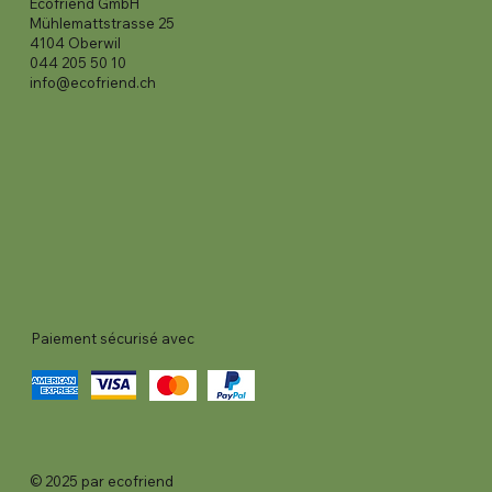
Ecofriend GmbH
Mühlemattstrasse 25
4104 Oberwil
044 205 50 10
info@ecofriend.ch
Paiement sécurisé avec
© 2025 par ecofriend