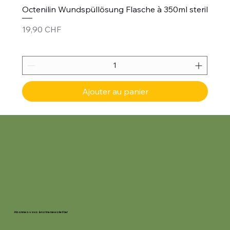
Octenilin Wundspüllösung Flasche à 350ml steril
Prix
19,90 CHF
Ajouter au panier
Abonnez-vous à notre newsletter