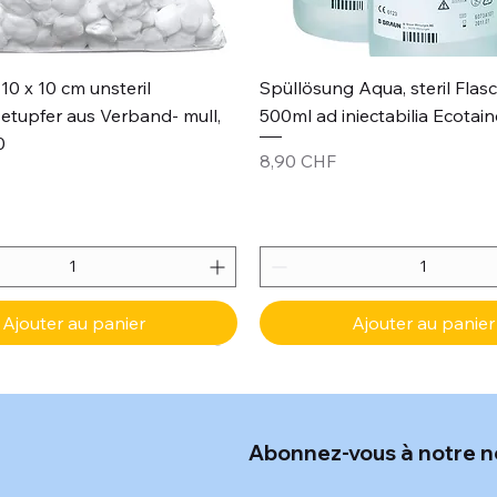
Aperçu rapide
Aperçu rapide
10 x 10 cm unsteril
Spüllösung Aqua, steril Flas
etupfer aus Verband- mull,
500ml ad iniectabilia Ecotain
0
Prix
8,90 CHF
Ajouter au panier
Ajouter au panier
Abonnez-vous à notre n