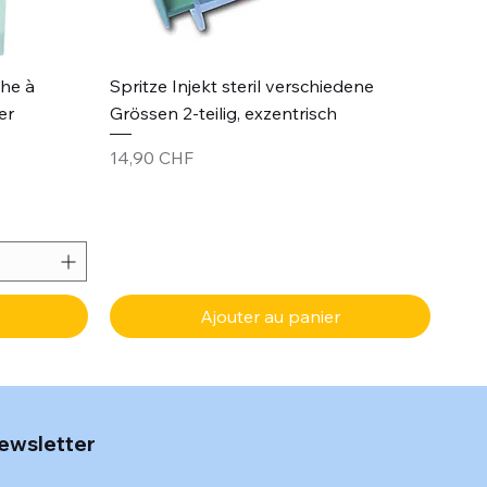
Aperçu rapide
che à
Spritze Injekt steril verschiedene
er
Grössen 2-teilig, exzentrisch
Prix
14,90 CHF
Ajouter au panier
ewsletter