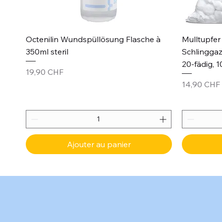
Aperçu rapide
Octenilin Wundspüllösung Flasche à
Mulltupfer 
350ml steril
Schlinggaz
20-fädig, 1
Prix
19,90 CHF
Prix
14,90 CHF
Ajouter au panier