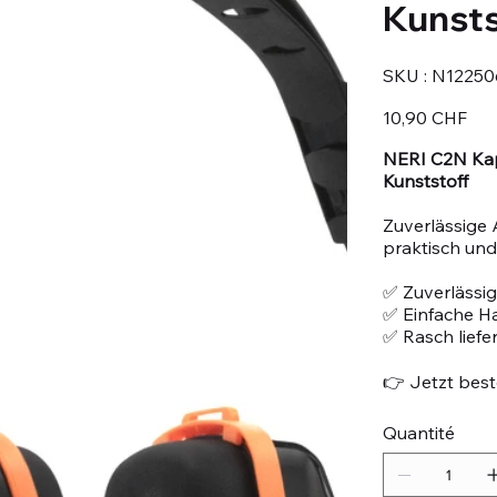
Kunsts
SKU
SKU :
N12250
N122506
Prix
10,90 CHF
NERI C2N Kap
Kunststoff
Zuverlässige 
praktisch und 
✅ Zuverlässig
✅ Einfache 
✅ Rasch liefe
👉 Jetzt beste
Quantité