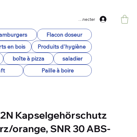
Se connecter
hamburgers
Flacon doseur
ts en bois
Produits d'hygiène
boîte à pizza
saladier
ft
Paille à boire
C2N Kapselgehörschutz
rz/orange, SNR 30 ABS-