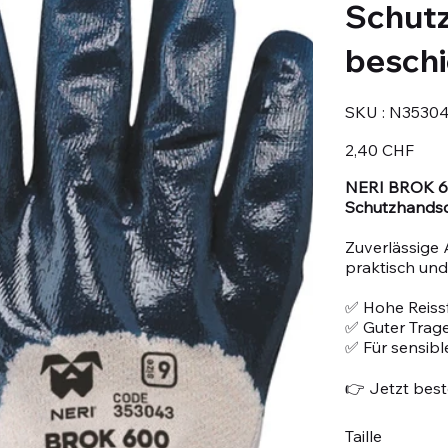
Schut
beschi
SKU
SKU :
N35304
N353043-
8
Prix
2,40 CHF
NERI BROK 60
Schutzhandsc
Zuverlässige 
praktisch und 
✅ Hohe Reissf
✅ Guter Trag
✅ Für sensib
👉 Jetzt beste
Taille