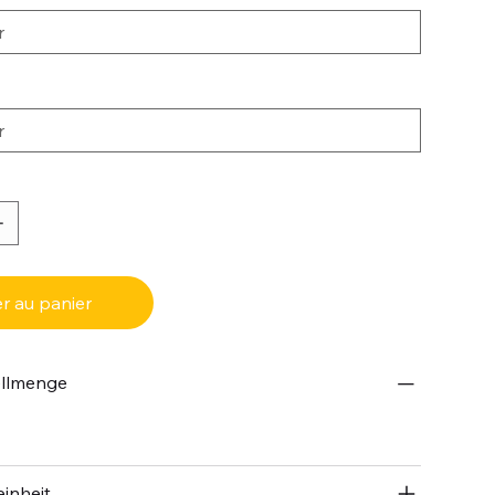
r au panier
ellmenge
inheit