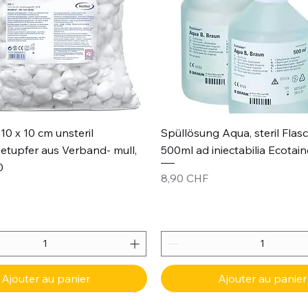
Aperçu rapide
Aperçu rapide
10 x 10 cm unsteril
Spüllösung Aqua, steril Flas
etupfer aus Verband- mull,
500ml ad iniectabilia Ecotain
0
Prix
8,90 CHF
Ajouter au panier
Ajouter au panier