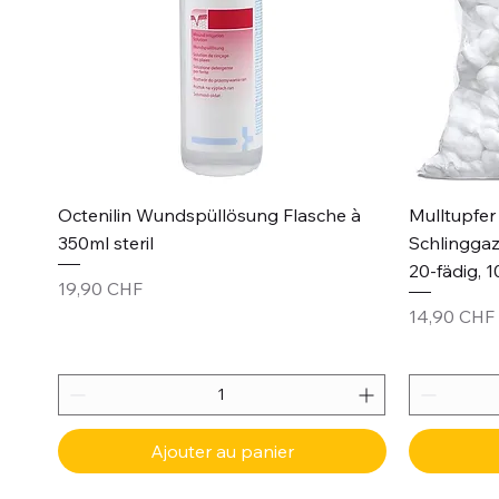
Aperçu rapide
Octenilin Wundspüllösung Flasche à
Mulltupfer 
350ml steril
Schlinggaz
20-fädig, 1
Prix
19,90 CHF
Prix
14,90 CHF
Ajouter au panier