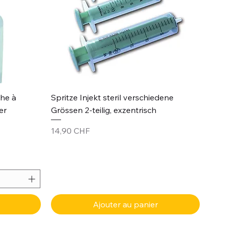
Aperçu rapide
che à
Spritze Injekt steril verschiedene
er
Grössen 2-teilig, exzentrisch
Prix
14,90 CHF
Ajouter au panier