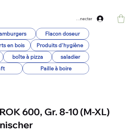
Se connecter
hamburgers
Flacon doseur
ts en bois
Produits d'hygiène
boîte à pizza
saladier
ft
Paille à boire
ROK 600, Gr. 8-10 (M-XL)
nischer