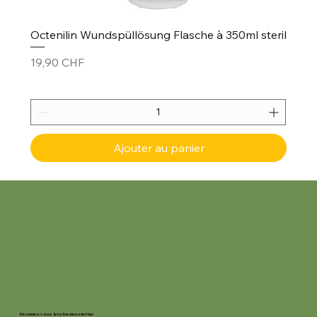
Octenilin Wundspüllösung Flasche à 350ml steril
Prix
19,90 CHF
Ajouter au panier
Abonnez-vous à notre newsletter