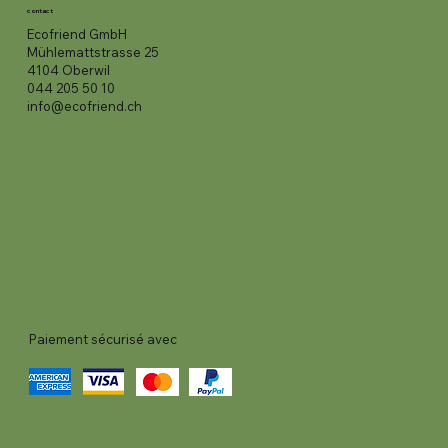
contact
Ecofriend GmbH
Mühlemattstrasse 25
4104 Oberwil
044 205 50 10
info@ecofriend.ch
Paiement sécurisé avec