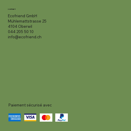
contact
Ecofriend GmbH
Mühlemattstrasse 25
4104 Oberwil
044 205 50 10
info@ecofriend.ch
Paiement sécurisé avec