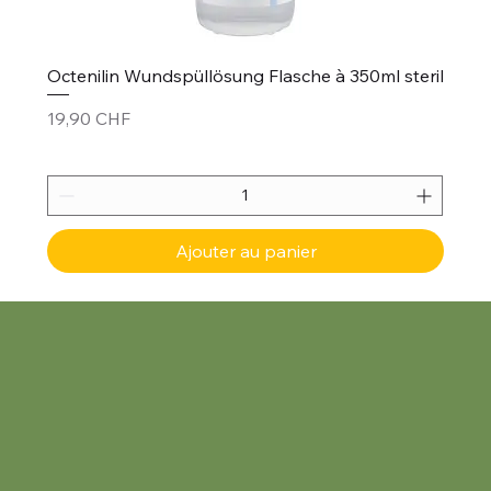
Octenilin Wundspüllösung Flasche à 350ml steril
Prix
19,90 CHF
Ajouter au panier