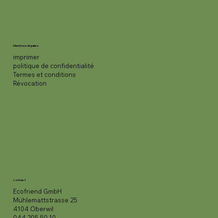
Mentions légales
imprimer
politique de confidentialité
Termes et conditions
Révocation
contact
Ecofriend GmbH
Mühlemattstrasse 25
4104 Oberwil
044 205 50 10