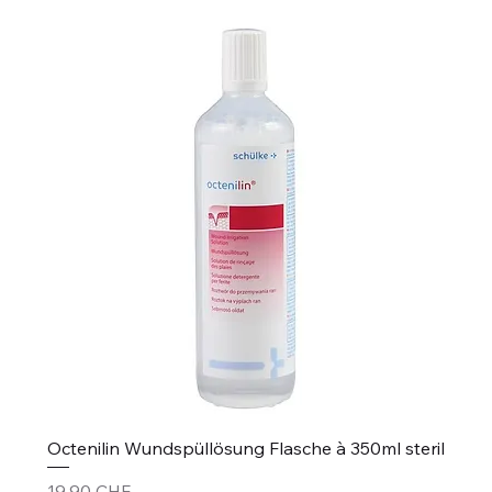
Octenilin Wundspüllösung Flasche à 350ml steril
Prix
19,90 CHF