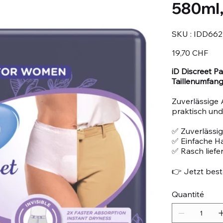
580ml,
SKU
SKU :
IDD662
IDD6621111
Prix
19,70 CHF
iD Discreet P
Taillenumfan
Zuverlässige 
praktisch und 
✅ Zuverlässig
✅ Einfache 
✅ Rasch liefe
👉 Jetzt beste
Quantité