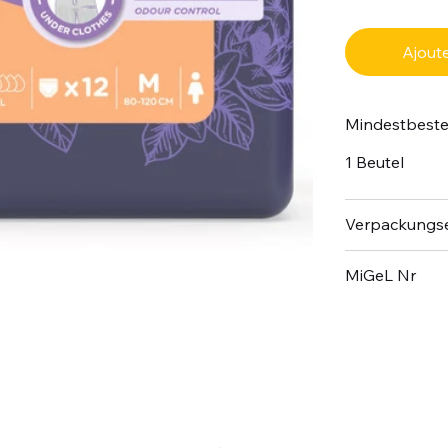
Ajoute
Mindestbest
1 Beutel
Verpackungse
MiGeL Nr