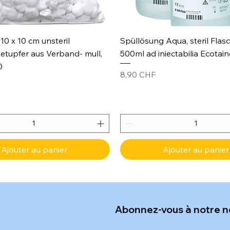
Aperçu rapide
Aperçu rapide
10 x 10 cm unsteril
Spüllösung Aqua, steril Flas
etupfer aus Verband- mull,
500ml ad iniectabilia Ecotain
0
Prix
8,90 CHF
Ajouter au panier
Ajouter au panier
Abonnez-vous à notre n