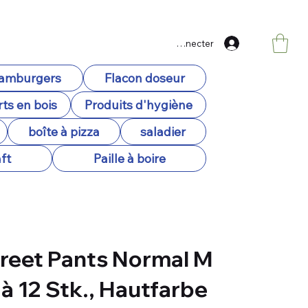
Se connecter
hamburgers
Flacon doseur
ts en bois
Produits d'hygiène
boîte à pizza
saladier
ft
Paille à boire
creet Pants Normal M
 à 12 Stk., Hautfarbe