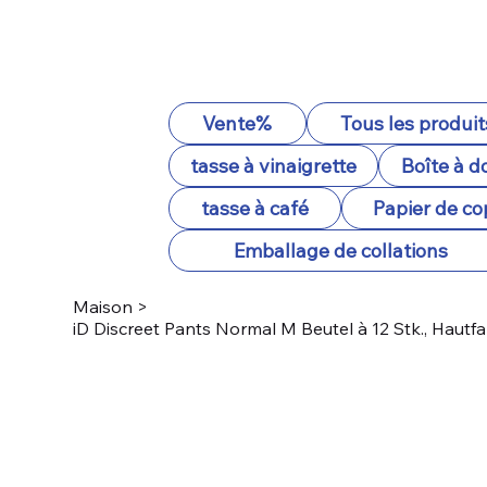
Vente%
Tous les produit
tasse à vinaigrette
Boîte à d
tasse à café
Papier de co
Emballage de collations
Maison
>
iD Discreet Pants Normal M Beutel à 12 Stk., Hautf