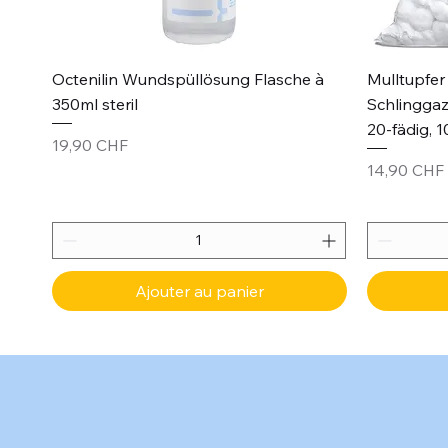
Aperçu rapide
Octenilin Wundspüllösung Flasche à
Mulltupfer 
350ml steril
Schlinggaz
20-fädig, 1
Prix
19,90 CHF
Prix
14,90 CHF
Ajouter au panier