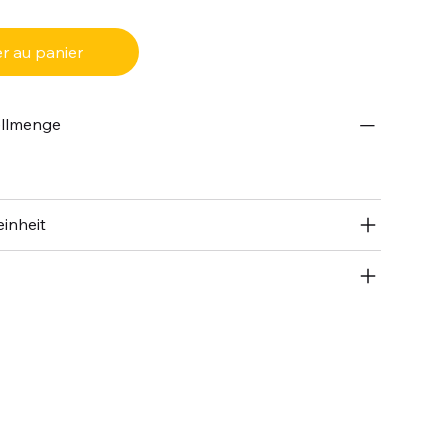
r au panier
ellmenge
inheit