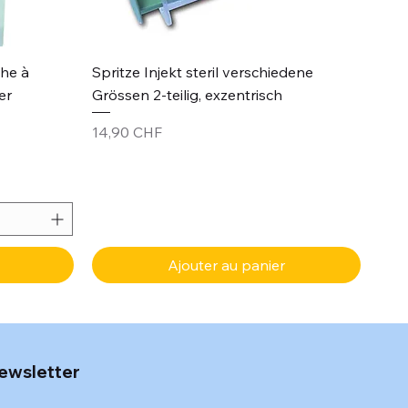
Aperçu rapide
che à
Spritze Injekt steril verschiedene
er
Grössen 2-teilig, exzentrisch
Prix
14,90 CHF
Ajouter au panier
ewsletter