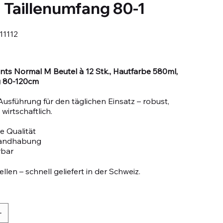
 Taillenumfang 80-1
11112
2
ants Normal M Beutel à 12 Stk., Hautfarbe 580ml,
g 80-120cm
Ausführung für den täglichen Einsatz – robust,
wirtschaftlich.
e Qualität
Handhabung
rbar
llen – schnell geliefert in der Schweiz.