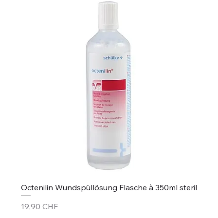
Octenilin Wundspüllösung Flasche à 350ml steril
Prix
19,90 CHF