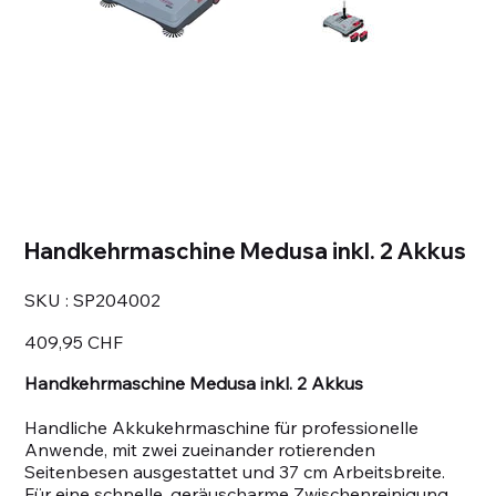
Handkehrmaschine Medusa inkl. 2 Akkus
SKU
SKU :
SP204002
SP204002
Prix
409,95 CHF
Handkehrmaschine Medusa inkl. 2 Akkus
Handliche Akkukehrmaschine für professionelle
Anwende, mit zwei zueinander rotierenden
Seitenbesen ausgestattet und 37 cm Arbeitsbreite.
Für eine schnelle, geräuscharme Zwischenreinigung,