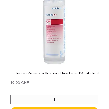
Octenilin Wundspüllösung Flasche à 350ml steril
Prix
19,90 CHF