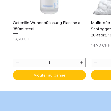
Aperçu rapide
Octenilin Wundspüllösung Flasche à
Mulltupfer 
350ml steril
Schlinggaz
20-fädig, 1
Prix
19,90 CHF
Prix
14,90 CHF
Ajouter au panier