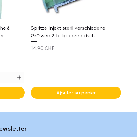
Aperçu rapide
che à
Spritze Injekt steril verschiedene
er
Grössen 2-teilig, exzentrisch
Prix
14,90 CHF
Ajouter au panier
ewsletter