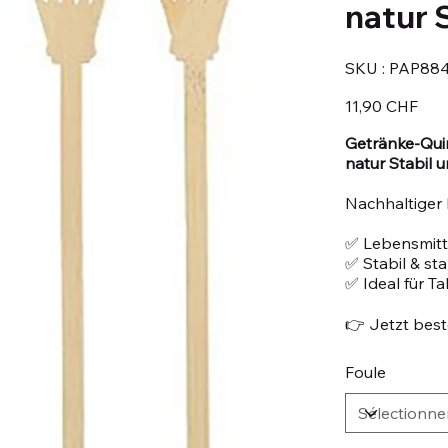
natur 
SKU
SKU :
PAP88
PAP88420
Prix
11,90 CHF
Getränke-Qui
natur Stabil
Nachhaltiger
✅ Lebensmitte
✅ Stabil & st
✅ Ideal für T
👉 Jetzt beste
Foule