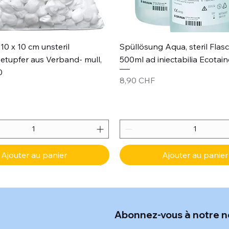
Aperçu rapide
Aperçu rapide
10 x 10 cm unsteril
Spüllösung Aqua, steril Flas
etupfer aus Verband- mull,
500ml ad iniectabilia Ecotain
0
Prix
8,90 CHF
Ajouter au panier
Ajouter au panier
Abonnez-vous à notre n