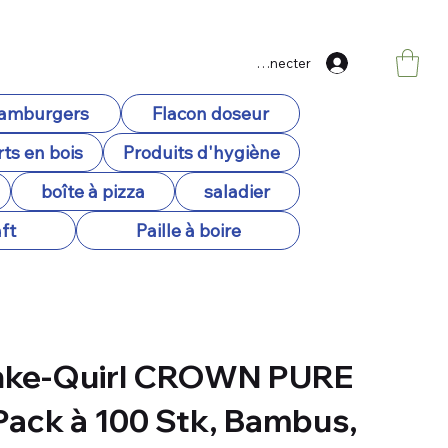
Se connecter
hamburgers
Flacon doseur
ts en bois
Produits d'hygiène
boîte à pizza
saladier
ft
Paille à boire
nke-Quirl CROWN PURE
ack à 100 Stk, Bambus,