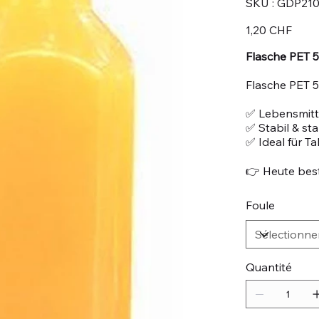
SKU :
GDP210
GDP210.77
Prix
1,20 CHF
Flasche PET 5
Flasche PET 5
✅ Lebensmitte
✅ Stabil & st
✅ Ideal für T
👉 Heute best
Foule
Quantité