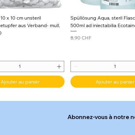
Aperçu rapide
Aperçu rapide
10 x 10 cm unsteril
Spüllösung Aqua, steril Flas
etupfer aus Verband- mull,
500ml ad iniectabilia Ecotain
0
Prix
8,90 CHF
Ajouter au panier
Ajouter au panier
Abonnez-vous à notre n