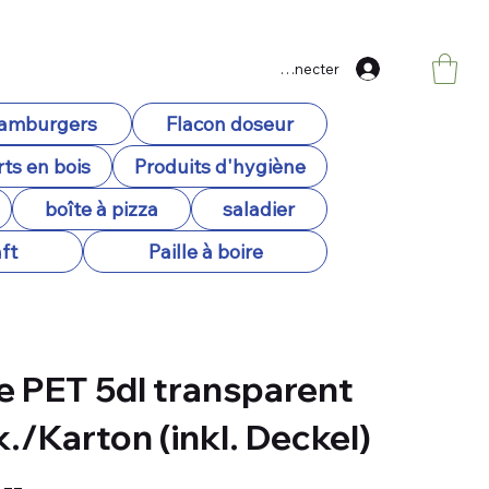
Se connecter
hamburgers
Flacon doseur
ts en bois
Produits d'hygiène
boîte à pizza
saladier
ft
Paille à boire
e PET 5dl transparent
k./Karton (inkl. Deckel)