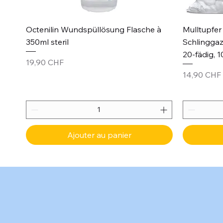
Aperçu rapide
Octenilin Wundspüllösung Flasche à
Mulltupfer 
350ml steril
Schlinggaz
20-fädig, 1
Prix
19,90 CHF
Prix
14,90 CHF
Ajouter au panier