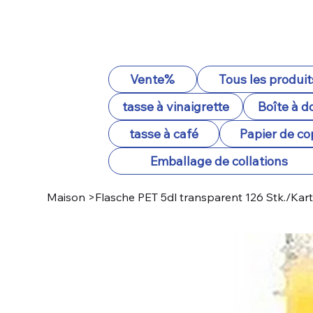
Vente%
Tous les produit
tasse à vinaigrette
Boîte à d
tasse à café
Papier de co
Emballage de collations
Maison
>
Flasche PET 5dl transparent 126 Stk./Karto