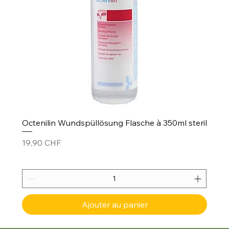
Octenilin Wundspüllösung Flasche à 350ml steril
Prix
19,90 CHF
Ajouter au panier