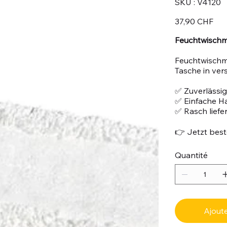
SKU :
V4120
V4120
Prix
37,90 CHF
Feuchtwischm
Feuchtwischm
Tasche in ver
✅ Zuverlässig
✅ Einfache 
✅ Rasch liefe
👉 Jetzt beste
Quantité
Ajoute