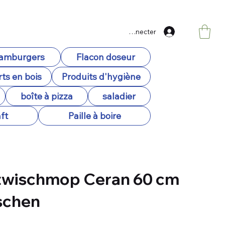
Se connecter
hamburgers
Flacon doseur
ts en bois
Produits d'hygiène
boîte à pizza
saladier
ft
Paille à boire
twischmop Ceran 60 cm
schen