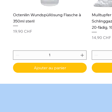
Aperçu rapide
Octenilin Wundspüllösung Flasche à
Mulltupfer 
350ml steril
Schlinggaz
20-fädig, 1
Prix
19,90 CHF
Prix
14,90 CHF
Ajouter au panier