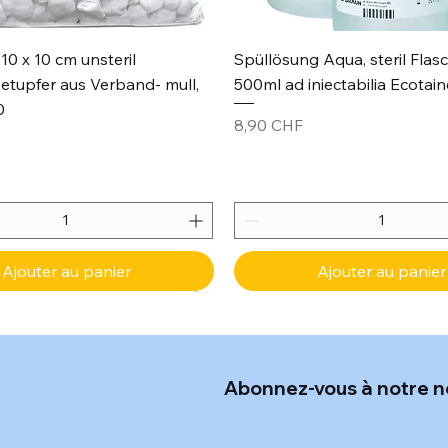
Aperçu rapide
Aperçu rapide
10 x 10 cm unsteril
Spüllösung Aqua, steril Flas
etupfer aus Verband- mull,
500ml ad iniectabilia Ecotain
0
Prix
8,90 CHF
Ajouter au panier
Ajouter au panier
Abonnez-vous à notre n