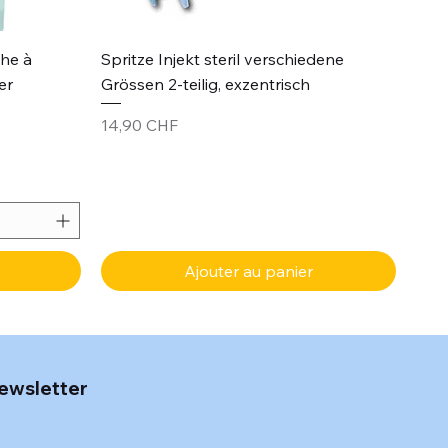
Aperçu rapide
che à
Spritze Injekt steril verschiedene
er
Grössen 2-teilig, exzentrisch
Prix
14,90 CHF
Ajouter au panier
ewsletter