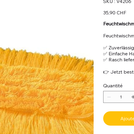
SKU :
V4206
V4206
Prix
35,90 CHF
Feuchtwischm
Feuchtwischmo
✅ Zuverlässig
✅ Einfache 
✅ Rasch liefe
👉 Jetzt beste
Quantité
Ajoute