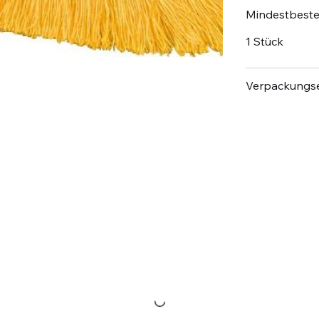
Mindestbest
1 Stück
Verpackungse