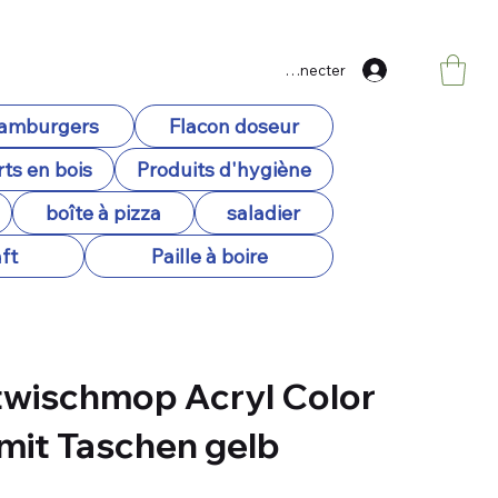
Se connecter
hamburgers
Flacon doseur
ts en bois
Produits d'hygiène
boîte à pizza
saladier
ft
Paille à boire
wischmop Acryl Color
mit Taschen gelb