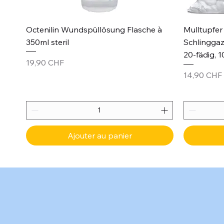
Aperçu rapide
Octenilin Wundspüllösung Flasche à
Mulltupfer 
350ml steril
Schlinggaz
20-fädig, 1
Prix
19,90 CHF
Prix
14,90 CHF
Ajouter au panier