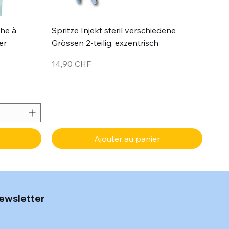
Aperçu rapide
che à
Spritze Injekt steril verschiedene
er
Grössen 2-teilig, exzentrisch
Prix
14,90 CHF
Ajouter au panier
ewsletter