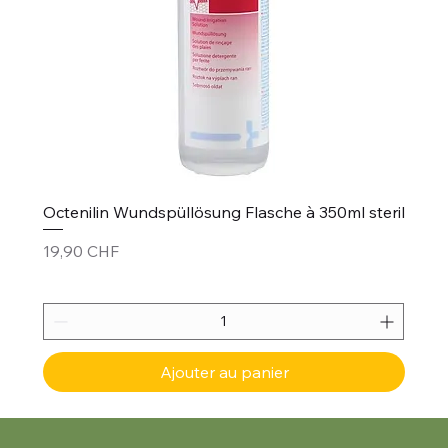
Octenilin Wundspüllösung Flasche à 350ml steril
Prix
19,90 CHF
Ajouter au panier