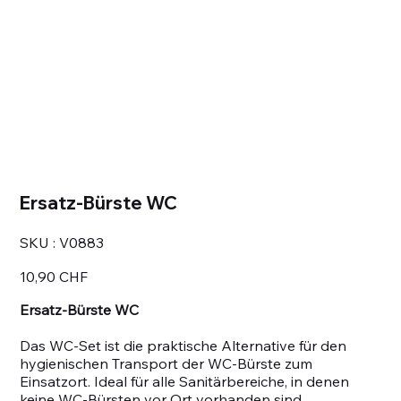
Ersatz-Bürste WC
SKU
SKU :
V0883
V0883
Prix
10,90 CHF
Ersatz-Bürste WC
Das WC-Set ist die praktische Alternative für den
hygienischen Transport der WC-Bürste zum
Einsatzort. Ideal für alle Sanitärbereiche, in denen
keine WC-Bürsten vor Ort vorhanden sind.