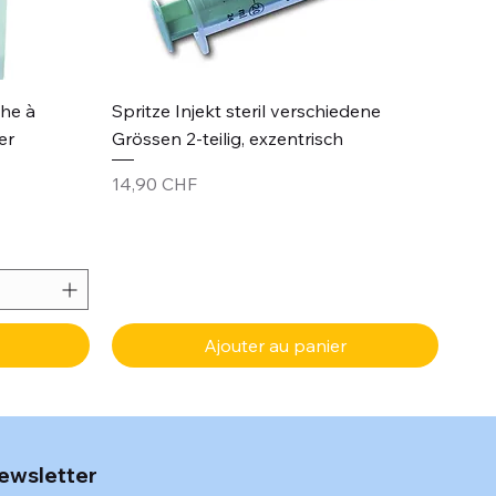
Aperçu rapide
che à
Spritze Injekt steril verschiedene
er
Grössen 2-teilig, exzentrisch
Prix
14,90 CHF
Ajouter au panier
ewsletter