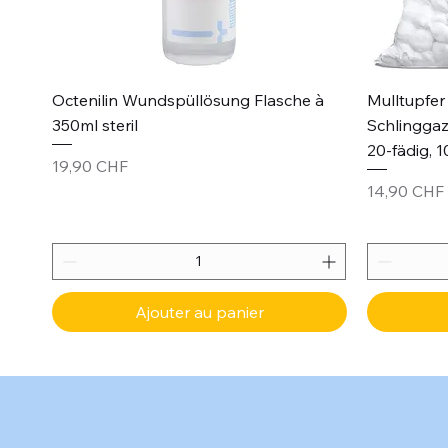
Aperçu rapide
Octenilin Wundspüllösung Flasche à
Mulltupfer 
350ml steril
Schlinggaz
20-fädig, 1
Prix
19,90 CHF
Prix
14,90 CHF
Ajouter au panier