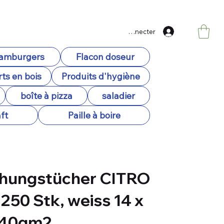
Se connecter
hamburgers
Flacon doseur
ts en bois
Produits d'hygiène
boîte à pizza
saladier
ft
Paille à boire
chungstücher CITRO
 250 Stk, weiss 14 x
 40gm2