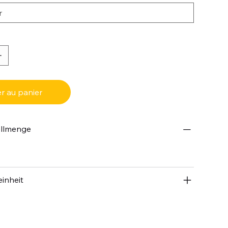
r au panier
ellmenge
inheit