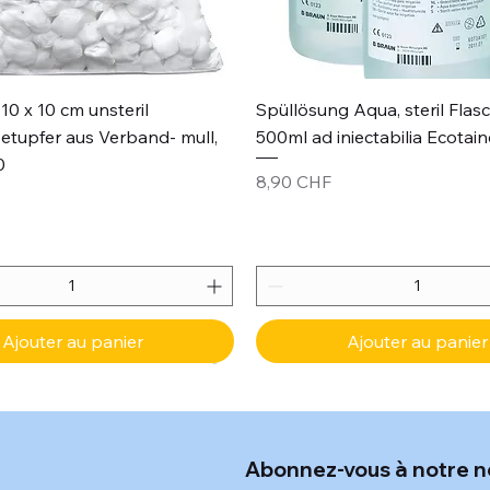
Aperçu rapide
Aperçu rapide
10 x 10 cm unsteril
Spüllösung Aqua, steril Flas
etupfer aus Verband- mull,
500ml ad iniectabilia Ecotain
0
Prix
8,90 CHF
Ajouter au panier
Ajouter au panier
Abonnez-vous à notre n