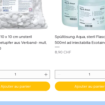
Aperçu rapide
Aperçu rapide
10 x 10 cm unsteril
Spüllösung Aqua, steril Flas
etupfer aus Verband- mull,
500ml ad iniectabilia Ecotain
0
Prix
8,90 CHF
Ajouter au panier
Ajouter au panier