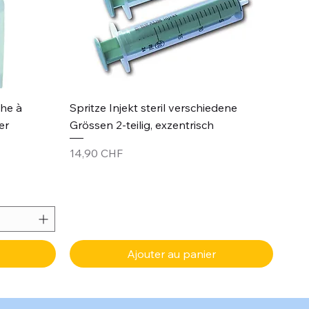
Aperçu rapide
che à
Spritze Injekt steril verschiedene
er
Grössen 2-teilig, exzentrisch
Prix
14,90 CHF
Ajouter au panier