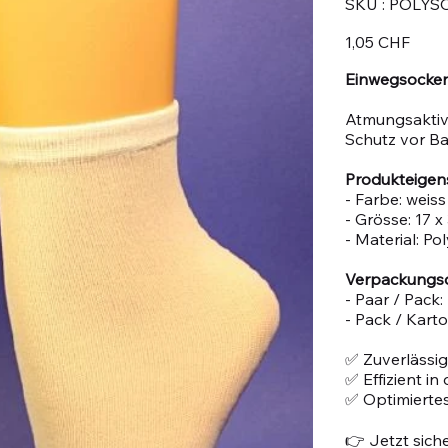
SKU :
POLYS
POLYSO01
Prix
1,05 CHF
Einwegsocken
Atmungsaktiv
Schutz vor Ba
Produkteigen
- Farbe: weiss
- Grösse: 17 x
- Material: Po
Verpackungsd
- Paar / Pack:
- Pack / Karto
✅ Zuverlässig
✅ Effizient i
✅ Optimiertes
👉 Jetzt siche