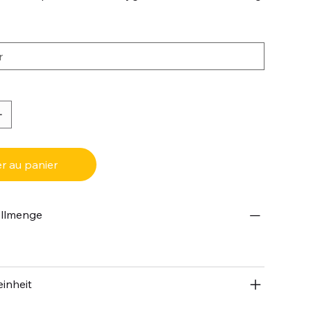
r au panier
ellmenge
inheit