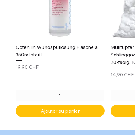
Aperçu rapide
Octenilin Wundspüllösung Flasche à
Mulltupfer 
350ml steril
Schlinggaz
20-fädig, 1
Prix
19,90 CHF
Prix
14,90 CHF
Ajouter au panier