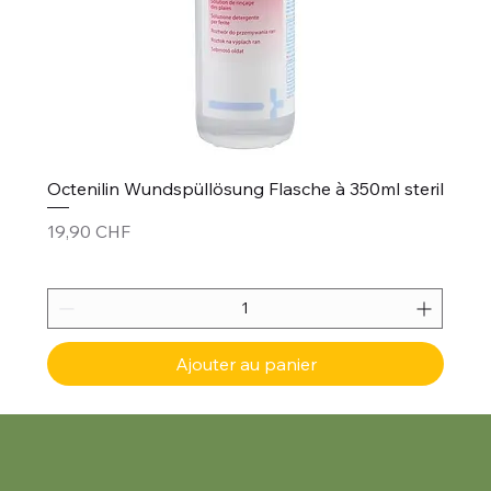
Octenilin Wundspüllösung Flasche à 350ml steril
Prix
19,90 CHF
Ajouter au panier