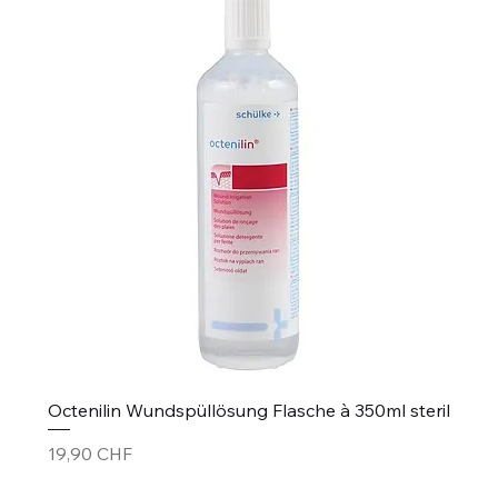
Octenilin Wundspüllösung Flasche à 350ml steril
Prix
19,90 CHF