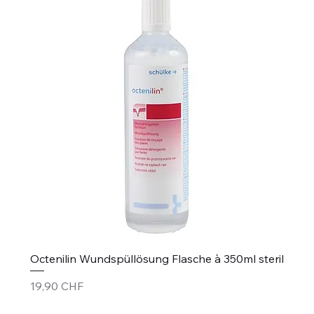
Octenilin Wundspüllösung Flasche à 350ml steril
Prix
19,90 CHF